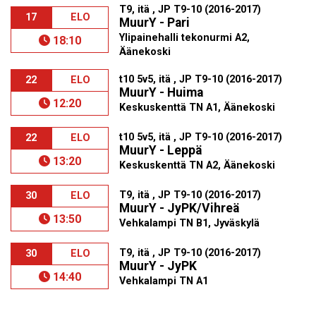
T9, itä , JP T9-10 (2016-2017)
17
ELO
MuurY - Pari
Ylipainehalli tekonurmi A2,
18:10
Äänekoski
t10 5v5, itä , JP T9-10 (2016-2017)
22
ELO
MuurY - Huima
12:20
Keskuskenttä TN A1, Äänekoski
t10 5v5, itä , JP T9-10 (2016-2017)
22
ELO
MuurY - Leppä
13:20
Keskuskenttä TN A2, Äänekoski
T9, itä , JP T9-10 (2016-2017)
30
ELO
MuurY - JyPK/Vihreä
13:50
Vehkalampi TN B1, Jyväskylä
T9, itä , JP T9-10 (2016-2017)
30
ELO
MuurY - JyPK
14:40
Vehkalampi TN A1