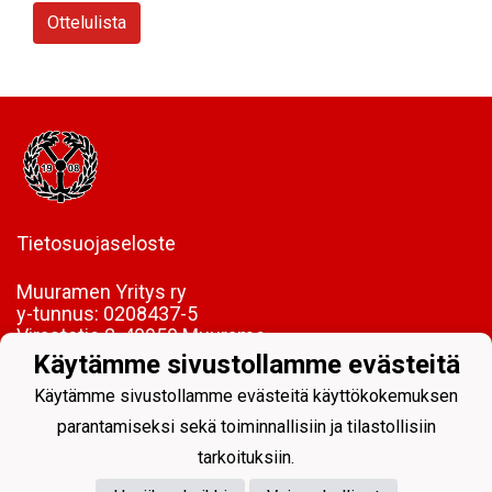
Ottelulista
Tietosuojaseloste
Muuramen Yritys ry
y-tunnus:
0208437-5
Virastotie 2, 40950 Muurame
Käytämme sivustollamme evästeitä
FI85 5089 5340 0005 06
Käytämme sivustollamme evästeitä käyttökokemuksen
parantamiseksi sekä toiminnallisiin ja tilastollisiin
tarkoituksiin.