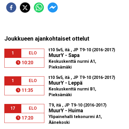
Joukkueen ajankohtaiset ottelut
t10 5v5, itä , JP T9-10 (2016-2017)
1
ELO
MuurY - Sapa
Keskuskenttä nurmi A1,
10:20
Pieksämäki
t10 5v5, itä , JP T9-10 (2016-2017)
1
ELO
MuurY - Leppä
Keskuskenttä nurmi B1,
11:35
Pieksämäki
T9, itä , JP T9-10 (2016-2017)
17
ELO
MuurY - Huima
Ylipainehalli tekonurmi A1,
17:20
Äänekoski