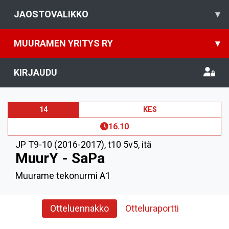
JAOSTOVALIKKO
▾
MUURAMEN YRITYS RY
▾
KIRJAUDU
14
KES
16.10
JP T9-10 (2016-2017)
,
t10 5v5, itä
MuurY - SaPa
Muurame tekonurmi A1
Otteluennakko
Otteluraportti