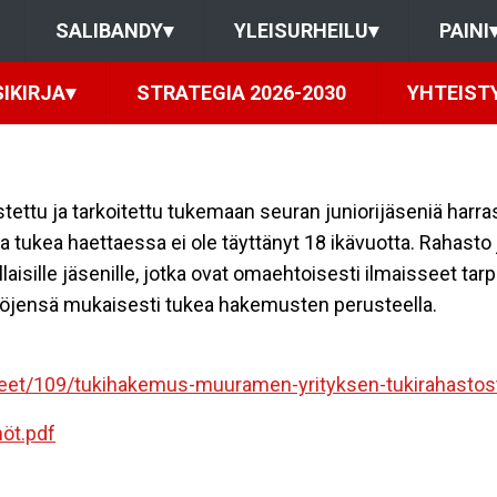
SALIBANDY
▾
YLEISURHEILU
▾
PAINI
IKIRJA
▾
STRATEGIA 2026-2030
YHTEIST
ettu ja tarkoitettu tukemaan seuran juniorijäseniä harras
a tukea haettaessa ei ole täyttänyt 18 ikävuotta. Rahasto
laisille jäsenille, jotka ovat omaehtoisesti ilmaisseet ta
ntöjensä mukaisesti tukea hakemusten perusteella.
eet/109/tukihakemus-muuramen-yrityksen-tukirahastos
öt.pdf