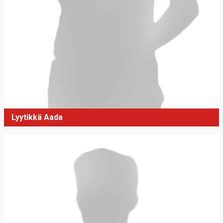
Lyytikkä Aada