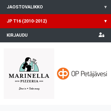
JAOSTOVALIKKO
▾
JP T16 (2010-2012)
▾
KIRJAUDU