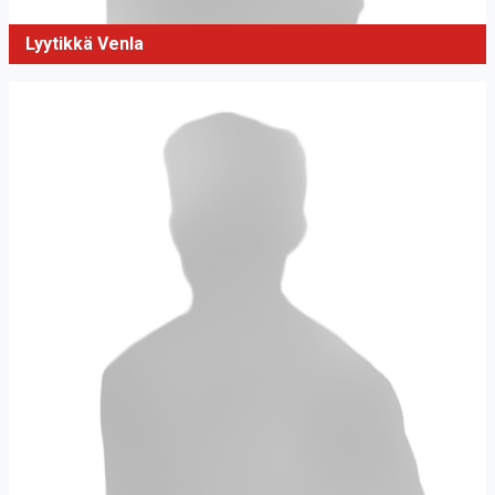
Lyytikkä Venla