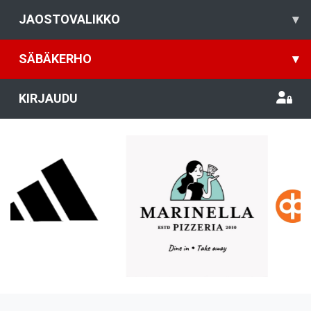
JAOSTOVALIKKO
▾
SÄBÄKERHO
▾
KIRJAUDU