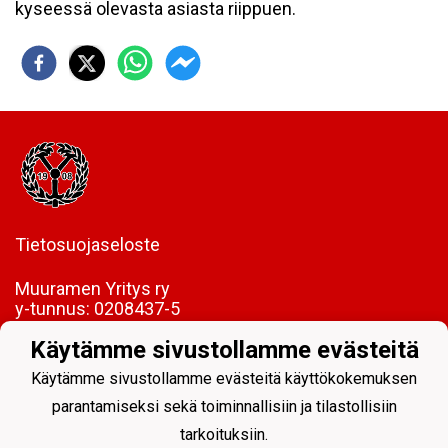
kyseessä olevasta asiasta riippuen.
Tietosuojaseloste
Muuramen Yritys ry
y-tunnus:
0208437-5
Virastotie 2, 40950 Muurame
Käytämme sivustollamme evästeitä
FI85 5089 5340 0005 06
Käytämme sivustollamme evästeitä käyttökokemuksen
parantamiseksi sekä toiminnallisiin ja tilastollisiin
tarkoituksiin.