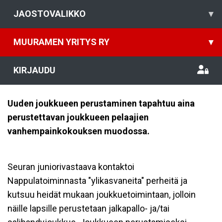
JAOSTOVALIKKO
▾
MUURAMEN YRITYS RY
▾
KIRJAUDU
Uuden joukkueen perustaminen tapahtuu aina
perustettavan joukkueen pelaajien
vanhempainkokouksen muodossa.
Seuran juniorivastaava kontaktoi
Nappulatoiminnasta "ylikasvaneita" perheitä ja
kutsuu heidät mukaan joukkuetoimintaan, jolloin
näille lapsille perustetaan jalkapallo- ja/tai