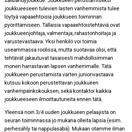
salibandyjoukkue. Joukkueen perustamiseksi
joukkueeseen tulevien lasten vanhemmista tulee
löytyä vapaaehtoisia joukkueen toiminnan
pyörittämiseen. Tällaisia vapaaehtoistehtäviä ovat
joukkueenjohtaja, valmentaja, rahastonhoitaja ja
varustevastaava. Yksi henkilö voi toimia
useammassa roolissa, mutta suotavaa olisi, että
tehtävät jakautuvat tasaisesti mahdollisimman
monen harrastavan lapsen vanhemmalle. Tätä
joukkueen perustamista varten juniorivastaava
kutsuu kokoon perustettavan joukkueen
vanhempainkokouksen, sekä kontaktoi kaikkia
joukkueeseen ilmoittautuneita ennen tätä.
Yleensä noin 3/4 uuden joukkueen pelaajista on
seuran toiminnassa jo mukana olleita lapsia (esim.
perhesähly tai nappulasäbä). Mukaan otamme ilman