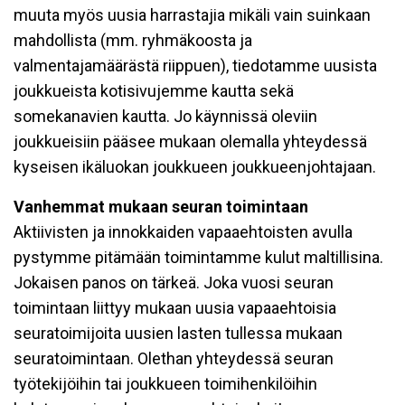
muuta myös uusia harrastajia mikäli vain suinkaan
mahdollista (mm. ryhmäkoosta ja
valmentajamäärästä riippuen), tiedotamme uusista
joukkueista kotisivujemme kautta sekä
somekanavien kautta. Jo käynnissä oleviin
joukkueisiin pääsee mukaan olemalla yhteydessä
kyseisen ikäluokan joukkueen joukkueenjohtajaan.
Vanhemmat mukaan seuran toimintaan
Aktiivisten ja innokkaiden vapaaehtoisten avulla
pystymme pitämään toimintamme kulut maltillisina.
Jokaisen panos on tärkeä. Joka vuosi seuran
toimintaan liittyy mukaan uusia vapaaehtoisia
seuratoimijoita uusien lasten tullessa mukaan
seuratoimintaan. Olethan yhteydessä seuran
työtekijöihin tai joukkueen toimihenkilöihin