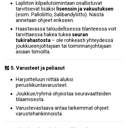
Lajiliiton kilpailutoimintaan osallistuvat
tarvitsevat lisäksi
lisenssin ja vakuutuksen
(esim. Palloliitto, Salibandyliitto). Näistä
annetaan ohjeet erikseen.
Haastavassa taloudellisessa tilanteessa voit
tarvittaessa hakea tukea
seuran
tukirahastosta
– ole rohkeasti yhteydessä
joukkueenjohtajaan tai toiminnanjohtajaan
asiaan tiimoilta.
🎽 5. Varusteet ja peliasut
Harjoitteluun riittää aluksi
perusliikuntavarusteet.
Joukkue/ryhmä ohjeistaa seuravaatteiden
tilaamisesta.
Varustevastaava antaa tarkemmat ohjeet
varustehankinnoista.