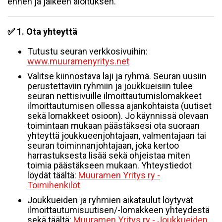
ennen ja jälkeen aloituksen.
✅ 1. Ota yhteyttä
Tutustu seuran verkkosivuihin:
www.muuramenyritys.net
Valitse kiinnostava laji ja ryhmä. Seuran uusiin
perustettaviin ryhmiin ja joukkueisiin tulee
seuran nettisivuille ilmoittautumislomakkeet
ilmoittautumisen ollessa ajankohtaista (uutiset
sekä lomakkeet osioon). Jo käynnissä olevaan
toimintaan mukaan päästäksesi ota suoraan
yhteyttä joukkueenjohtajaan, valmentajaan tai
seuran toiminnanjohtajaan, joka kertoo
harrastuksesta lisää sekä ohjeistaa miten
toimia päästäkseen mukaan. Yhteystiedot
löydät täältä:
Muuramen Yritys ry -
Toimihenkilöt
Joukkueiden ja ryhmien aikataulut löytyvät
ilmoittautumisuutisen/-lomakkeen yhteydestä
sekä täältä:
Muuramen Yritys ry - Joukkueiden