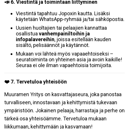
📣 6. Viestintä ja toimintaan liittyminen
Viestintä tapahtuu Jopoxin kautta. Lisäksi
käytetään WhatsApp-ryhmää ja/tai sähköpostia.
Uusien huoltajien tai pelaajien kannattaa
osallistua
vanhempainiltoihin ja
infopalavereihin
, joissa esitellään kauden
sisältö, pelisäännöt ja käytännöt.
Mukaan voi lähteä myös vapaaehtoiseksi –
seuratoiminta on yhteinen asia ja avoin kaikille!
Seuraa ei ole ilman vapaehtoisia toimijoita.
❤️ 7. Tervetuloa yhteisöön
Muuramen Yritys on kasvattajaseura, joka panostaa
turvalliseen, innostavaan ja kehittymistä tukevaan
ympäristöön. Jokainen pelaaja, harrastaja ja perhe on
tärkeä osa yhteisöämme. Tervetuloa mukaan
liikkumaan, kehittymään ja kasvamaan!