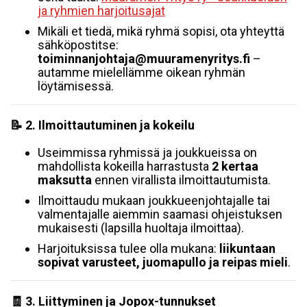
ja ryhmien harjoitusajat
Mikäli et tiedä, mikä ryhmä sopisi, ota yhteyttä
sähköpostitse:
toiminnanjohtaja@muuramenyritys.fi
–
autamme mielellämme oikean ryhmän
löytämisessä.
📝 2. Ilmoittautuminen ja kokeilu
Useimmissa ryhmissä ja joukkueissa on
mahdollista kokeilla harrastusta
2 kertaa
maksutta
ennen virallista ilmoittautumista.
Ilmoittaudu mukaan joukkueenjohtajalle tai
valmentajalle aiemmin saamasi ohjeistuksen
mukaisesti (lapsilla huoltaja ilmoittaa).
Harjoituksissa tulee olla mukana:
liikuntaan
sopivat varusteet, juomapullo ja reipas mieli
.
🧾 3. Liittyminen ja Jopox-tunnukset