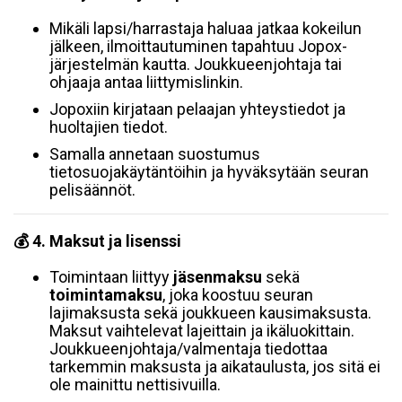
Mikäli lapsi/harrastaja haluaa jatkaa kokeilun
jälkeen, ilmoittautuminen tapahtuu Jopox-
järjestelmän kautta. Joukkueenjohtaja tai
ohjaaja antaa liittymislinkin.
Jopoxiin kirjataan pelaajan yhteystiedot ja
huoltajien tiedot.
Samalla annetaan suostumus
tietosuojakäytäntöihin ja hyväksytään seuran
pelisäännöt.
💰 4. Maksut ja lisenssi
Toimintaan liittyy
jäsenmaksu
sekä
toimintamaksu
, joka koostuu seuran
lajimaksusta sekä joukkueen kausimaksusta.
Maksut vaihtelevat lajeittain ja ikäluokittain.
Joukkueenjohtaja/valmentaja tiedottaa
tarkemmin maksusta ja aikataulusta, jos sitä ei
ole mainittu nettisivuilla.