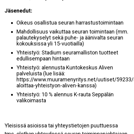
Jäsenedut:
Oikeus osallistua seuran harrastustoimintaan
Mahdollisuus vaikuttaa seuran toimintaan (mm.
palautekyselyt sekä puhe- ja äänivalta seuran
kokouksissa yli 15-vuotiailla)
Yhteistyö: Stadium seuramalliston tuotteet
edullisempaan hintaan
Yhteistyö: alennusta Kuntokeskus Aliven
palveluista (lue lisää:
https://www.muuramenyritys.net/uutiset/59233/
aloittaa-yhteistyon-aliven-kanssa)
Yhteistyö: 10 % alennus K-rauta Seppälän
valikoimasta
Yleisissä asioissa tai yhteystietojen puuttuessa
tms. olethan yhteydessä seuran toiminnanjohtajaan