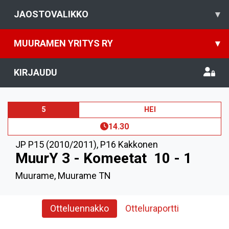
JAOSTOVALIKKO
▾
MUURAMEN YRITYS RY
▾
KIRJAUDU
5
HEI
14.30
JP P15 (2010/2011)
,
P16 Kakkonen
MuurY 3 - Komeetat
10 - 1
Muurame, Muurame TN
Otteluennakko
Otteluraportti