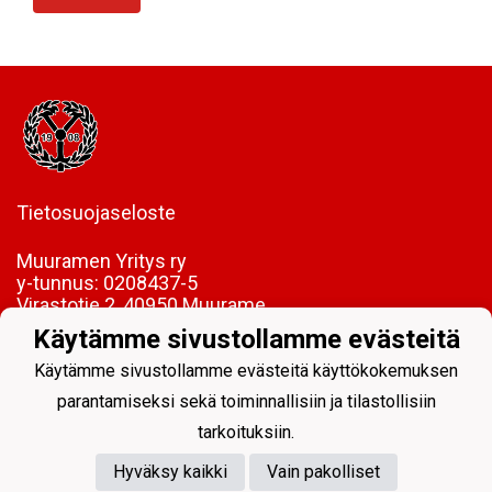
Tietosuojaseloste
Muuramen Yritys ry
y-tunnus:
0208437-5
Virastotie 2, 40950 Muurame
Käytämme sivustollamme evästeitä
FI85 5089 5340 0005 06
Käytämme sivustollamme evästeitä käyttökokemuksen
parantamiseksi sekä toiminnallisiin ja tilastollisiin
tarkoituksiin.
Hyväksy kaikki
Vain pakolliset
Powered by