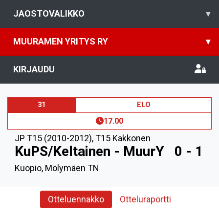
JAOSTOVALIKKO
▾
MUURAMEN YRITYS RY
▾
KIRJAUDU
31
ELO
17.00
JP T15 (2010-2012)
,
T15 Kakkonen
KuPS/Keltainen - MuurY
0 - 1
Kuopio, Mölymäen TN
Otteluennakko
Otteluraportti