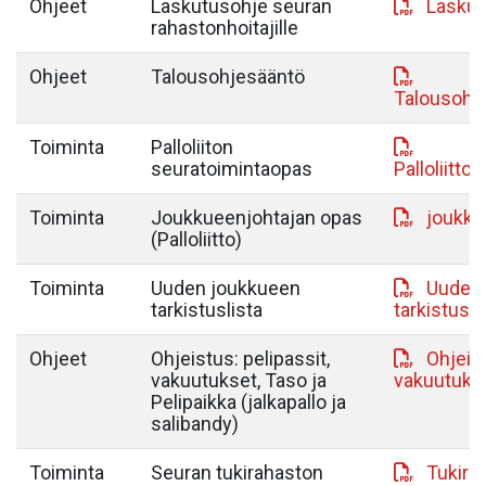
Ohjeet
Laskutusohje seuran
Laskut
rahastonhoitajille
Ohjeet
Talousohjesääntö
Talousohj
Toiminta
Palloliiton
seuratoimintaopas
Palloliitt
Toiminta
Joukkueenjohtajan opas
joukku
(Palloliitto)
Toiminta
Uuden joukkueen
Uuden
tarkistuslista
tarkistusl
Ohjeet
Ohjeistus: pelipassit,
Ohjeist
vakuutukset, Taso ja
vakuutukse
Pelipaikka (jalkapallo ja
salibandy)
Toiminta
Seuran tukirahaston
Tukira