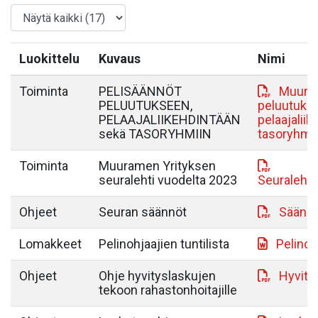
Luokittelu
Kuvaus
Nimi
Toiminta
PELISÄÄNNÖT
MuurY 
PELUUTUKSEEN,
peluutuks
PELAAJALIIKEHDINTÄÄN
pelaajaliik
sekä TASORYHMIIN
tasoryhmii
Toiminta
Muuramen Yrityksen
seuralehti vuodelta 2023
Seuralehti
Ohjeet
Seuran säännöt
Säännö
Lomakkeet
Pelinohjaajien tuntilista
Pelinoh
Ohjeet
Ohje hyvityslaskujen
Hyvity
tekoon rahastonhoitajille