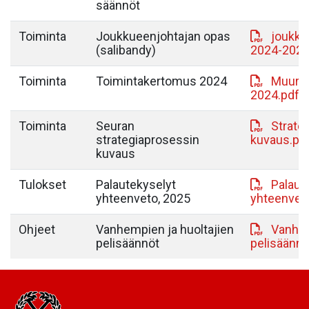
säännöt
Toiminta
Joukkueenjohtajan opas
joukku
(salibandy)
2024-2025
Toiminta
Toimintakertomus 2024
MuurY 
2024.pdf
Toiminta
Seuran
Strate
strategiaprosessin
kuvaus.pd
kuvaus
Tulokset
Palautekyselyt
Palaut
yhteenveto, 2025
yhteenveto
Ohjeet
Vanhempien ja huoltajien
Vanhem
pelisäännöt
pelisäännö