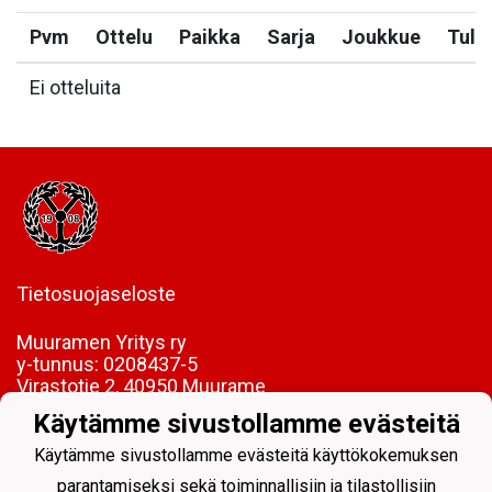
Pvm
Ottelu
Paikka
Sarja
Joukkue
Tulo
Ei otteluita
Tietosuojaseloste
Muuramen Yritys ry
y-tunnus:
0208437-5
Virastotie 2, 40950 Muurame
Käytämme sivustollamme evästeitä
FI85 5089 5340 0005 06
Käytämme sivustollamme evästeitä käyttökokemuksen
parantamiseksi sekä toiminnallisiin ja tilastollisiin