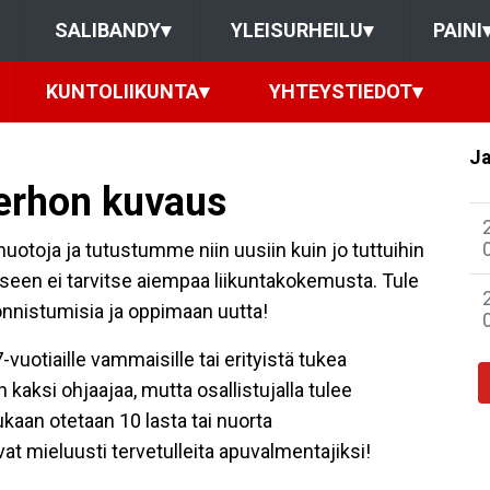
SALIBANDY
▾
YLEISURHEILU
▾
PAINI
KUNTOLIIKUNTA
▾
YHTEYSTIEDOT
▾
Ja
kerhon kuvaus
uotoja ja tutustumme niin uusiin kuin jo tuttuihin
iseen ei tarvitse aiempaa liikuntakokemusta. Tule
onnistumisia ja oppimaan uutta!
uotiaille vammaisille tai erityistä tukea
on kaksi ohjaajaa, mutta osallistujalla tulee
kaan otetaan 10 lasta tai nuorta
at mieluusti tervetulleita apuvalmentajiksi!