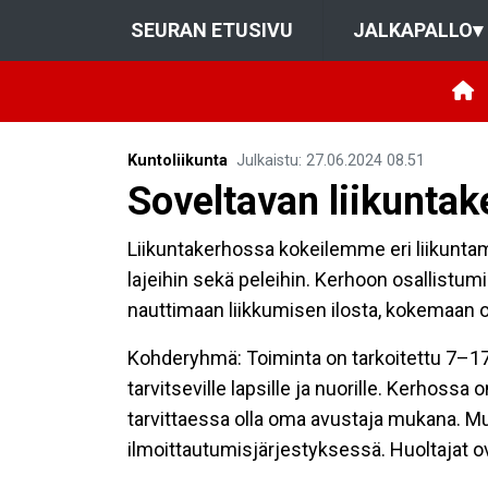
SEURAN ETUSIVU
JALKAPALLO
▾
Kuntoliikunta
Julkaistu
:
27.06.2024
08.51
Soveltavan liikunta
Liikuntakerhossa kokeilemme eri liikuntam
lajeihin sekä peleihin. Kerhoon osallistum
nauttimaan liikkumisen ilosta, kokemaan 
Kohderyhmä: Toiminta on tarkoitettu 7–17-v
tarvitseville lapsille ja nuorille. Kerhossa 
tarvittaessa olla oma avustaja mukana. Mu
ilmoittautumisjärjestyksessä. Huoltajat ov