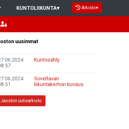
Arkisto
▾
▾
KUNTOLIIKUNTA
▾
oston uusimmat
27.06.2024
Kuntosähly
08.57
27.06.2024
Soveltavan
08.51
liikuntakerhon kuvaus
Jaoston uutisarkisto