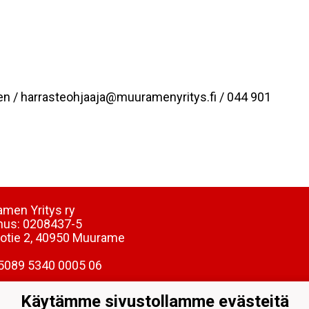
nen / harrasteohjaaja@muuramenyritys.fi / 044 901
men Yritys ry
nus:
0208437-5
totie 2, 40950 Muurame
5089 5340 0005 06
Käytämme sivustollamme evästeitä