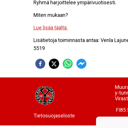
Ryhmä harjoittelee ympärivuotisesti.
Miten mukaan?
Lue lisää täältä.
Lisätietoja toiminnasta antaa: Venla Laju
5519
Muura
y-tun
Viras
FI85 
Tietosuojaseloste