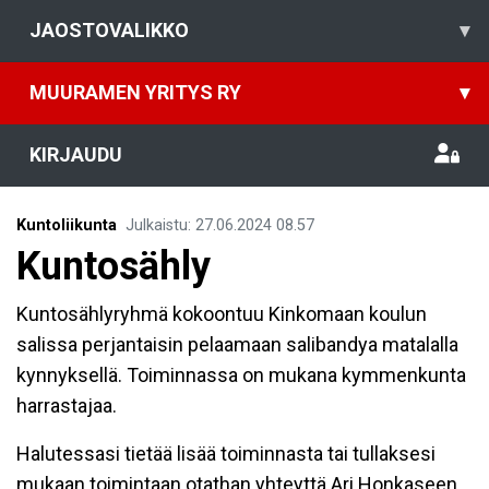
JAOSTOVALIKKO
▾
MUURAMEN YRITYS RY
▾
KIRJAUDU
Kuntoliikunta
Julkaistu
:
27.06.2024
08.57
Kuntosähly
Kuntosählyryhmä kokoontuu Kinkomaan koulun
salissa perjantaisin pelaamaan salibandya matalalla
kynnyksellä. Toiminnassa on mukana kymmenkunta
harrastajaa.
Halutessasi tietää lisää toiminnasta tai tullaksesi
mukaan toimintaan otathan yhteyttä Ari Honkaseen