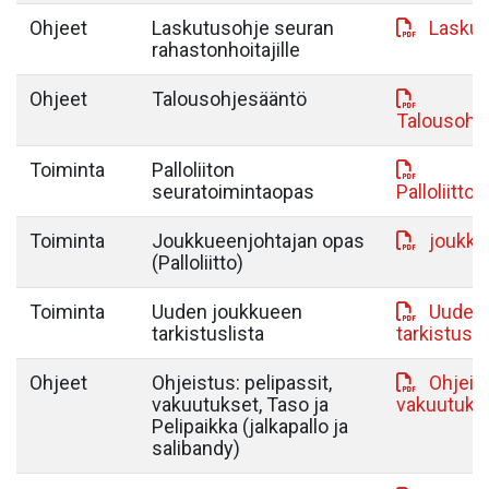
Ohjeet
Laskutusohje seuran
Laskut
rahastonhoitajille
Ohjeet
Talousohjesääntö
Talousohj
Toiminta
Palloliiton
seuratoimintaopas
Palloliitt
Toiminta
Joukkueenjohtajan opas
joukku
(Palloliitto)
Toiminta
Uuden joukkueen
Uuden
tarkistuslista
tarkistusl
Ohjeet
Ohjeistus: pelipassit,
Ohjeist
vakuutukset, Taso ja
vakuutukse
Pelipaikka (jalkapallo ja
salibandy)