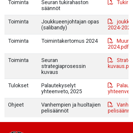
Toiminta
Seuran tukirahaston
Tukira
säännöt
Toiminta
Joukkueenjohtajan opas
joukku
(salibandy)
2024-2025
Toiminta
Toimintakertomus 2024
MuurY 
2024.pdf
Toiminta
Seuran
Strate
strategiaprosessin
kuvaus.pd
kuvaus
Tulokset
Palautekyselyt
Palaut
yhteenveto, 2025
yhteenveto
Ohjeet
Vanhempien ja huoltajien
Vanhem
pelisäännöt
pelisäännö