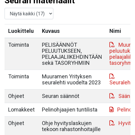
Seuran materiaalit
Luokittelu
Kuvaus
Nimi
Toiminta
PELISÄÄNNÖT
MuurY 
PELUUTUKSEEN,
peluutuks
PELAAJALIIKEHDINTÄÄN
pelaajaliik
sekä TASORYHMIIN
tasoryhmii
Toiminta
Muuramen Yrityksen
seuralehti vuodelta 2023
Seuralehti
Ohjeet
Seuran säännöt
Säännö
Lomakkeet
Pelinohjaajien tuntilista
Pelinoh
Ohjeet
Ohje hyvityslaskujen
Hyvity
tekoon rahastonhoitajille