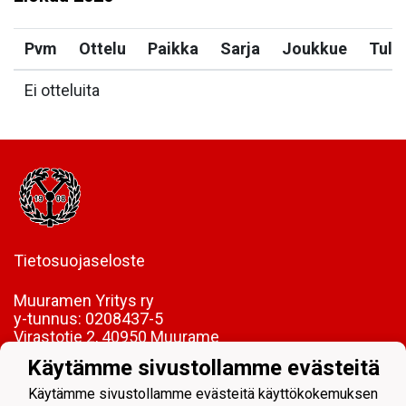
Pvm
Ottelu
Paikka
Sarja
Joukkue
Tulo
Ei otteluita
Tietosuojaseloste
Muuramen Yritys ry
y-tunnus:
0208437-5
Virastotie 2, 40950 Muurame
Käytämme sivustollamme evästeitä
FI85 5089 5340 0005 06
Käytämme sivustollamme evästeitä käyttökokemuksen