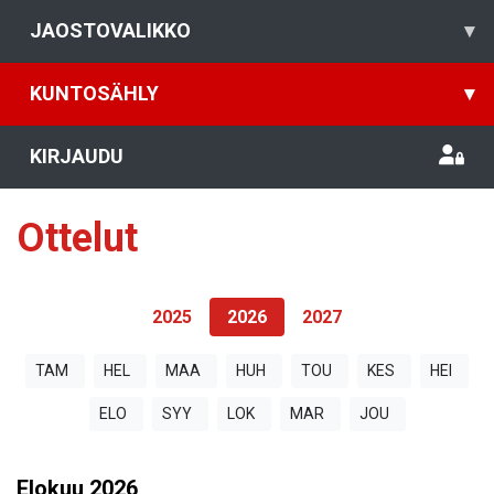
JAOSTOVALIKKO
▾
KUNTOSÄHLY
▾
KIRJAUDU
Ottelut
2025
2026
2027
TAM
HEL
MAA
HUH
TOU
KES
HEI
ELO
SYY
LOK
MAR
JOU
Elokuu
2026