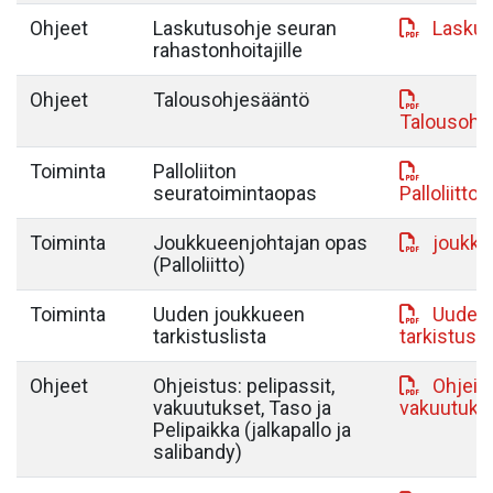
Ohjeet
Laskutusohje seuran
Laskut
rahastonhoitajille
Ohjeet
Talousohjesääntö
Talousohj
Toiminta
Palloliiton
seuratoimintaopas
Palloliitt
Toiminta
Joukkueenjohtajan opas
joukku
(Palloliitto)
Toiminta
Uuden joukkueen
Uuden
tarkistuslista
tarkistusl
Ohjeet
Ohjeistus: pelipassit,
Ohjeist
vakuutukset, Taso ja
vakuutukse
Pelipaikka (jalkapallo ja
salibandy)