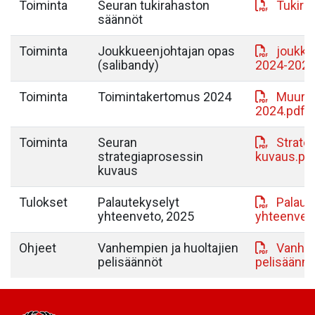
Toiminta
Seuran tukirahaston
Tukira
säännöt
Toiminta
Joukkueenjohtajan opas
joukku
(salibandy)
2024-2025
Toiminta
Toimintakertomus 2024
MuurY 
2024.pdf
Toiminta
Seuran
Strate
strategiaprosessin
kuvaus.pd
kuvaus
Tulokset
Palautekyselyt
Palaut
yhteenveto, 2025
yhteenveto
Ohjeet
Vanhempien ja huoltajien
Vanhem
pelisäännöt
pelisäännö