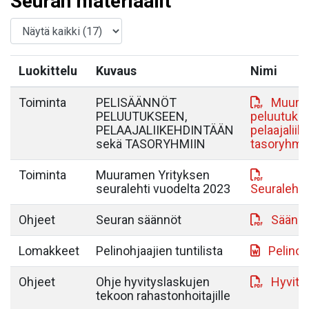
Seuran materiaalit
Luokittelu
Kuvaus
Nimi
Toiminta
PELISÄÄNNÖT
MuurY 
PELUUTUKSEEN,
peluutuks
PELAAJALIIKEHDINTÄÄN
pelaajaliik
sekä TASORYHMIIN
tasoryhmii
Toiminta
Muuramen Yrityksen
seuralehti vuodelta 2023
Seuralehti
Ohjeet
Seuran säännöt
Säännö
Lomakkeet
Pelinohjaajien tuntilista
Pelinoh
Ohjeet
Ohje hyvityslaskujen
Hyvity
tekoon rahastonhoitajille