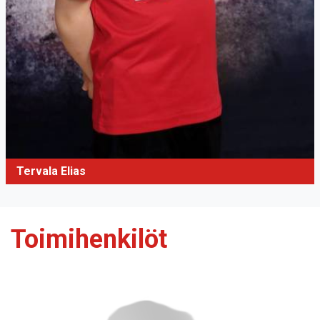
Tervala Elias
Toimihenkilöt