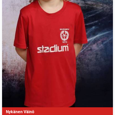
Nykänen Väinö