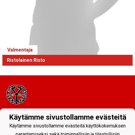
Valmentaja
Ristolainen Risto
Tietosuojaseloste
Käytämme sivustollamme evästeitä
Käytämme sivustollamme evästeitä käyttökokemuksen
Muuramen Yritys ry
parantamiseksi sekä toiminnallisiin ja tilastollisiin
y-tunnus:
0208437-5