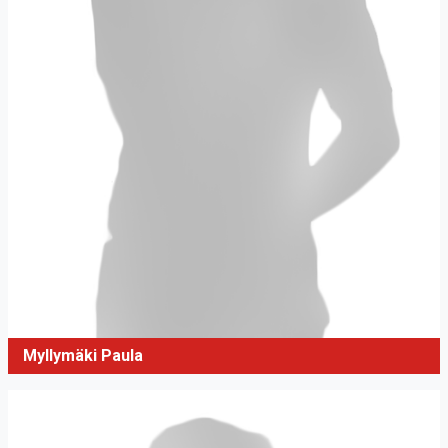
Myllymäki Paula