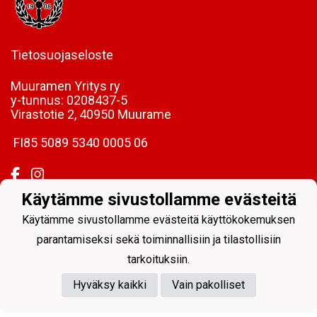
Tietosuojaseloste
Muuramen Yritys ry
y-tunnus:
0208437-5
Virastotie 2, 40950 Muurame
FI85 5089 5340 0005 06
Käytämme sivustollamme evästeitä
Käytämme sivustollamme evästeitä käyttökokemuksen
Powered by
parantamiseksi sekä toiminnallisiin ja tilastollisiin
tarkoituksiin.
Hyväksy kaikki
Vain pakolliset