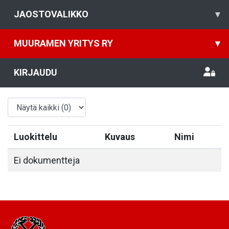
JAOSTOVALIKKO
▾
MUURAMEN YRITYS RY
▾
KIRJAUDU
Luokittelu
Kuvaus
Nimi
Ei dokumentteja