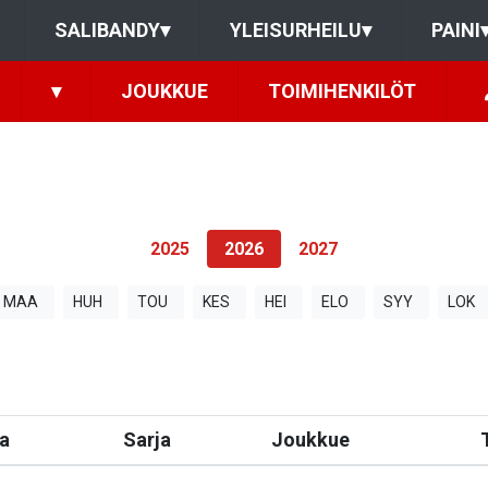
SALIBANDY
▾
YLEISURHEILU
▾
PAINI
▾
JOUKKUE
TOIMIHENKILÖT
2025
2026
2027
MAA
HUH
TOU
KES
HEI
ELO
SYY
LOK
a
Sarja
Joukkue