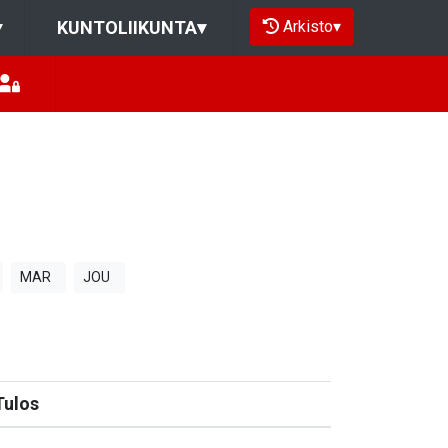
Arkisto
▾
▾
KUNTOLIIKUNTA
▾
MAR
JOU
Tulos