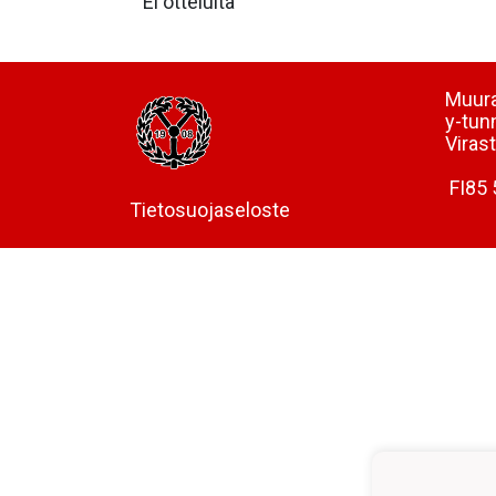
Ei otteluita
Muura
y-tun
Viras
FI85 
Tietosuojaseloste