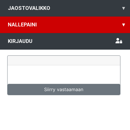
JAOSTOVALIKKO
▾
NALLEPAINI
▾
KIRJAUDU