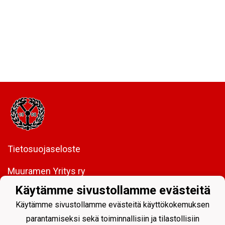
Tietosuojaseloste
Muuramen Yritys ry
y-tunnus:
0208437-5
Käytämme sivustollamme evästeitä
Virastotie 2, 40950 Muurame
Käytämme sivustollamme evästeitä käyttökokemuksen
FI85 5089 5340 0005 06
parantamiseksi sekä toiminnallisiin ja tilastollisiin