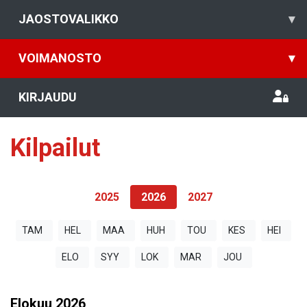
JAOSTOVALIKKO
▾
VOIMANOSTO
▾
KIRJAUDU
Kilpailut
2025
2026
2027
TAM
HEL
MAA
HUH
TOU
KES
HEI
ELO
SYY
LOK
MAR
JOU
Elokuu
2026