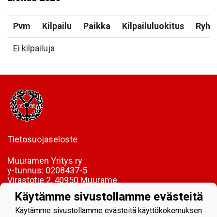
Pvm
Kilpailu
Paikka
Kilpailuluokitus
Ryh
Ei kilpailuja
Tietosuojaseloste
Muuramen Yritys ry
y-tunnus:
0208437-5
Virastotie 2, 40950 Muurame
Käytämme sivustollamme evästeitä
FI85 5089 5340 0005 06
Käytämme sivustollamme evästeitä käyttökokemuksen