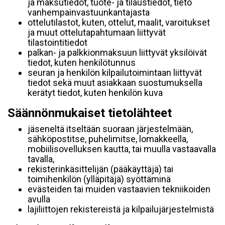
ja maksutiedot, tuote- ja tilaustiedot, tieto
vanhempainvastuunkantajasta
ottelutilastot, kuten, ottelut, maalit, varoitukset
ja muut ottelutapahtumaan liittyvät
tilastointitiedot
palkan- ja palkkionmaksuun liittyvät yksilöivät
tiedot, kuten henkilötunnus
seuran ja henkilön kilpailutoimintaan liittyvät
tiedot sekä muut asiakkaan suostumuksella
kerätyt tiedot, kuten henkilön kuva
Säännönmukaiset tietolähteet
jäseneltä itseltään suoraan järjestelmään,
sähköpostitse, puhelimitse, lomakkeella,
mobiilisovelluksen kautta, tai muulla vastaavalla
tavalla,
rekisterinkäsittelijän (pääkäyttäjä) tai
toimihenkilön (ylläpitäjä) syöttäminä
evästeiden tai muiden vastaavien tekniikoiden
avulla
lajiliittojen rekistereistä ja kilpailujärjestelmistä