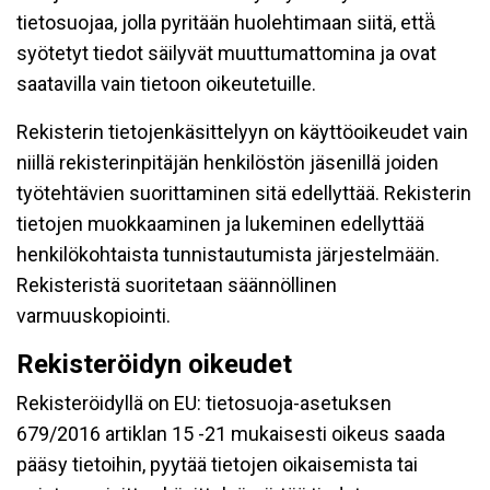
tietosuojaa, jolla pyritään huolehtimaan siitä, että̈
syötetyt tiedot säilyvät muuttumattomina ja ovat
saatavilla vain tietoon oikeutetuille.
Rekisterin tietojenkäsittelyyn on käyttöoikeudet vain
niillä rekisterinpitäjän henkilöstön jäsenillä joiden
työtehtävien suorittaminen sitä edellyttää. Rekisterin
tietojen muokkaaminen ja lukeminen edellyttää
henkilökohtaista tunnistautumista järjestelmään.
Rekisteristä suoritetaan säännöllinen
varmuuskopiointi.
Rekisteröidyn oikeudet
Rekisteröidyllä on EU: tietosuoja-asetuksen
679/2016 artiklan 15 -21 mukaisesti oikeus saada
pääsy tietoihin, pyytää tietojen oikaisemista tai