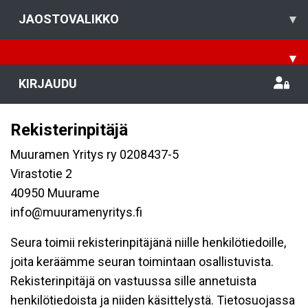
JAOSTOVALIKKO
▾
▾
KIRJAUDU
Rekisterinpitäjä
Muuramen Yritys ry 0208437-5
Virastotie 2
40950 Muurame
info@muuramenyritys.fi
Seura toimii rekisterinpitäjänä niille henkilötiedoille,
joita keräämme seuran toimintaan osallistuvista.
Rekisterinpitäjä on vastuussa sille annetuista
henkilötiedoista ja niiden käsittelystä. Tietosuojassa