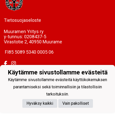
Tietosuojaseloste
Muuramen Yritys ry
y-tunnus:
0208437-5
Virastotie 2, 40950 Muurame
FI85 5089 5340 0005 06
Käytämme sivustollamme evästeitä
Käytämme sivustollamme evästeitä käyttökokemuksen
Powered by
parantamiseksi sekä toiminnallisiin ja tilastollisiin
tarkoituksiin.
Hyväksy kaikki
Vain pakolliset