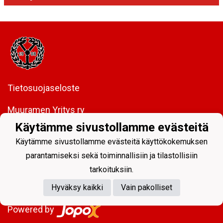
Tietosuojaseloste
Muuramen Yritys ry
y-tunnus:
0208437-5
Käytämme sivustollamme evästeitä
Virastotie 2, 40950 Muurame
Käytämme sivustollamme evästeitä käyttökokemuksen
FI85 5089 5340 0005 06
parantamiseksi sekä toiminnallisiin ja tilastollisiin
tarkoituksiin.
Hyväksy kaikki
Vain pakolliset
Powered by