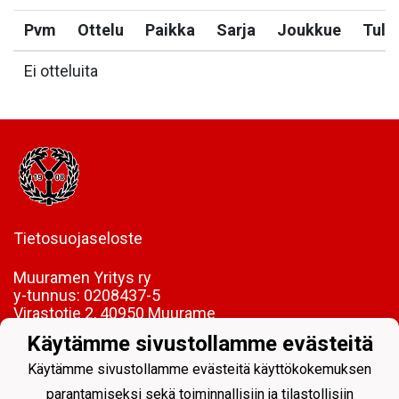
Pvm
Ottelu
Paikka
Sarja
Joukkue
Tulo
Ei otteluita
Tietosuojaseloste
Muuramen Yritys ry
y-tunnus:
0208437-5
Virastotie 2, 40950 Muurame
Käytämme sivustollamme evästeitä
FI85 5089 5340 0005 06
Käytämme sivustollamme evästeitä käyttökokemuksen
parantamiseksi sekä toiminnallisiin ja tilastollisiin