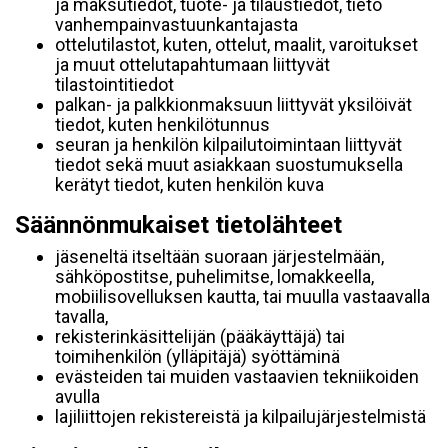
ja maksutiedot, tuote- ja tilaustiedot, tieto
vanhempainvastuunkantajasta
ottelutilastot, kuten, ottelut, maalit, varoitukset
ja muut ottelutapahtumaan liittyvät
tilastointitiedot
palkan- ja palkkionmaksuun liittyvät yksilöivät
tiedot, kuten henkilötunnus
seuran ja henkilön kilpailutoimintaan liittyvät
tiedot sekä muut asiakkaan suostumuksella
kerätyt tiedot, kuten henkilön kuva
Säännönmukaiset tietolähteet
jäseneltä itseltään suoraan järjestelmään,
sähköpostitse, puhelimitse, lomakkeella,
mobiilisovelluksen kautta, tai muulla vastaavalla
tavalla,
rekisterinkäsittelijän (pääkäyttäjä) tai
toimihenkilön (ylläpitäjä) syöttäminä
evästeiden tai muiden vastaavien tekniikoiden
avulla
lajiliittojen rekistereistä ja kilpailujärjestelmistä