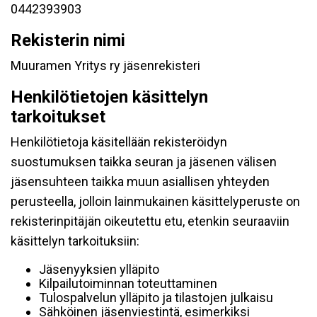
0442393903
Rekisterin nimi
Muuramen Yritys ry jäsenrekisteri
Henkilötietojen käsittelyn
tarkoitukset
Henkilötietoja käsitellään rekisteröidyn
suostumuksen taikka seuran ja jäsenen välisen
jäsensuhteen taikka muun asiallisen yhteyden
perusteella, jolloin lainmukainen käsittelyperuste on
rekisterinpitäjän oikeutettu etu, etenkin seuraaviin
käsittelyn tarkoituksiin:
Jäsenyyksien ylläpito
Kilpailutoiminnan toteuttaminen
Tulospalvelun ylläpito ja tilastojen julkaisu
Sähköinen jäsenviestintä, esimerkiksi