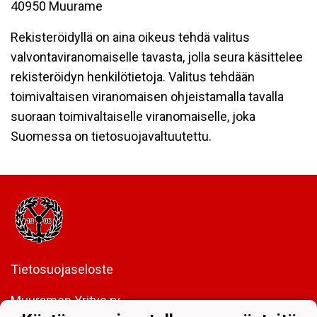
40950 Muurame
Rekisteröidyllä on aina oikeus tehdä valitus
valvontaviranomaiselle tavasta, jolla seura käsittelee
rekisteröidyn henkilötietoja. Valitus tehdään
toimivaltaisen viranomaisen ohjeistamalla tavalla
suoraan toimivaltaiselle viranomaiselle, joka
Suomessa on tietosuojavaltuutettu.
Tietosuojaseloste
Muuramen Yritys ry
y-tunnus:
0208437-5