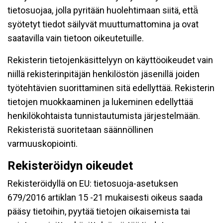
tietosuojaa, jolla pyritään huolehtimaan siitä, että̈
syötetyt tiedot säilyvät muuttumattomina ja ovat
saatavilla vain tietoon oikeutetuille.
Rekisterin tietojenkäsittelyyn on käyttöoikeudet vain
niillä rekisterinpitäjän henkilöstön jäsenillä joiden
työtehtävien suorittaminen sitä edellyttää. Rekisterin
tietojen muokkaaminen ja lukeminen edellyttää
henkilökohtaista tunnistautumista järjestelmään.
Rekisteristä suoritetaan säännöllinen
varmuuskopiointi.
Rekisteröidyn oikeudet
Rekisteröidyllä on EU: tietosuoja-asetuksen
679/2016 artiklan 15 -21 mukaisesti oikeus saada
pääsy tietoihin, pyytää tietojen oikaisemista tai