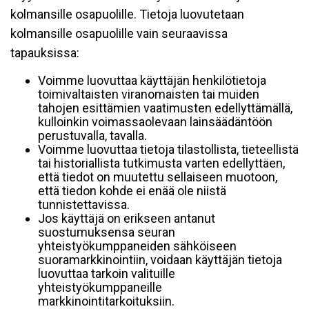
kolmansille osapuolille. Tietoja luovutetaan
kolmansille osapuolille vain seuraavissa
tapauksissa:
Voimme luovuttaa käyttäjän henkilötietoja
toimivaltaisten viranomaisten tai muiden
tahojen esittämien vaatimusten edellyttämällä,
kulloinkin voimassaolevaan lainsäädäntöön
perustuvalla, tavalla.
Voimme luovuttaa tietoja tilastollista, tieteellistä
tai historiallista tutkimusta varten edellyttäen,
että tiedot on muutettu sellaiseen muotoon,
että tiedon kohde ei enää ole niistä
tunnistettavissa.
Jos käyttäjä on erikseen antanut
suostumuksensa seuran
yhteistyökumppaneiden sähköiseen
suoramarkkinointiin, voidaan käyttäjän tietoja
luovuttaa tarkoin valituille
yhteistyökumppaneille
markkinointitarkoituksiin.