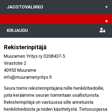
JAOSTOVALIKKO
▾
▾
KIRJAUDU
Rekisterinpitäjä
Muuramen Yritys ry 0208437-5
Virastotie 2
40950 Muurame
info@muuramenyritys.fi
Seura toimii rekisterinpitäjänä niille henkilötiedoille,
joita keräämme seuran toimintaan osallistuvista.
Rekisterinpitäjä on vastuussa sille annetuista
henkilötiedoista ja niiden käsittelystä. Tietosuojassa