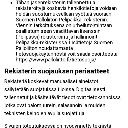
Tähän jäsenrekisteriin tallennettuja
rekisteröityjä koskevia henkilötietoja voidaan
heidän suostumuksellaan syöttää suoraan
Suomen Palloliiton Pelipaikka -rekisteriin.
Viennin tarkoituksena on urheilutoimintaan
osallistumiseen vaadittavan lisenssin
(Pelipassi) rekisteröinti ja hallinnointi
Pelipaikka-rekisterissä. Lisätietoja Suomen
Palloliiton noudattamasta
tietosuojakäytännöstä voit saada osoitteesta
https://www.palloliitto.fi/tietosuoja/
Rekisterin suojauksen periaatteet
Rekisteriä koskevat manuaaliset aineistot
säilytetään suojatuissa tiloissa. Digitaalisesti
tallennetut ja käsiteltävät tiedot ovat tietokannoissa,
jotka ovat palomuurein, salasanoin ja muiden
teknisten keinojen avulla suojattuja.
Sivujen toteutuksessa on hyödynnetty teknistä