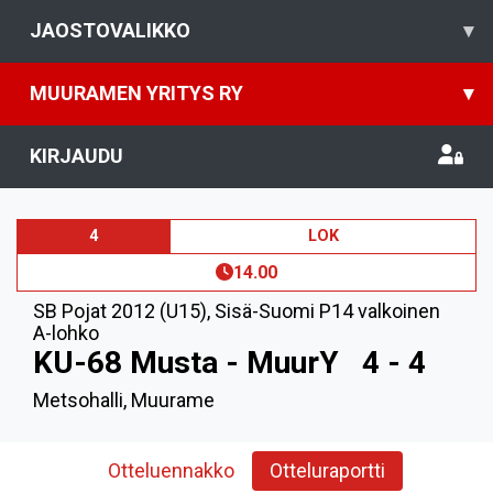
JAOSTOVALIKKO
▾
MUURAMEN YRITYS RY
▾
KIRJAUDU
4
LOK
14.00
SB Pojat 2012 (U15)
,
Sisä-Suomi P14 valkoinen
A-lohko
KU-68 Musta - MuurY
4 - 4
Metsohalli, Muurame
Otteluennakko
Otteluraportti