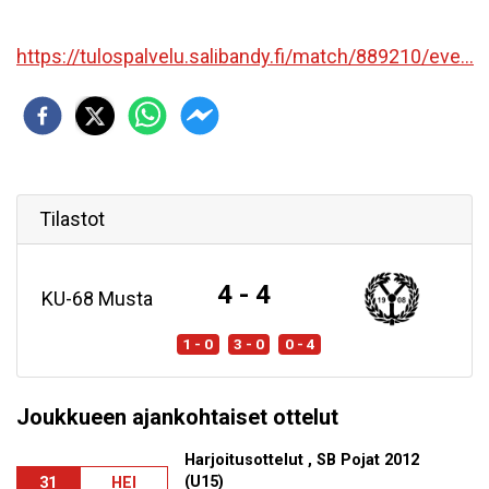
https://tulospalvelu.salibandy.fi/match/889210/eve...
Tilastot
4 - 4
KU-68 Musta
1 - 0
3 - 0
0 - 4
Joukkueen ajankohtaiset ottelut
Harjoitusottelut , SB Pojat 2012
(U15)
31
HEI