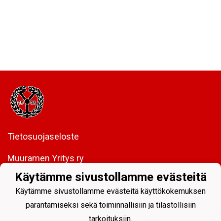
Tietosuojaseloste
Muuramen Yritys ry
y-tunnus:
0208437-5
Käytämme sivustollamme evästeitä
Virastotie 2, 40950 Muurame
Käytämme sivustollamme evästeitä käyttökokemuksen
FI85 5089 5340 0005 06
parantamiseksi sekä toiminnallisiin ja tilastollisiin
tarkoituksiin.